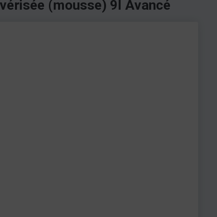
lvérisée (mousse) 9l Avancé