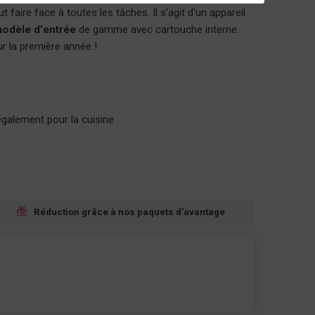
t faire face à toutes les tâches. Il s'agit d'un appareil
modèle d'entrée
de gamme avec cartouche interne.
r la première année !
 également pour la cuisine
Réduction grâce à nos paquets d'avantage