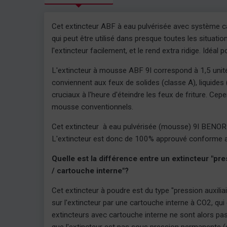
Cet extincteur ABF à eau pulvérisée avec système ca
qui peut être utilisé dans presque toutes les situat
l'extincteur facilement, et le rend extra ridige. Idéa
L'extincteur à mousse ABF 9l correspond à 1,5 unit
conviennent aux feux de solides (classe A), liquides 
cruciaux à l'heure d'éteindre les feux de friture. Cep
mousse conventionnels.
Cet extincteur à eau pulvérisée (mousse) 9l BENO
L'extincteur est donc de 100% approuvé conforme a
Quelle est la différence entre un extincteur "pr
/ cartouche interne"?
Cet extincteur à poudre est du type "pression auxiliai
sur l'extincteur par une cartouche interne à CO2, qui
extincteurs avec cartouche interne ne sont alors p