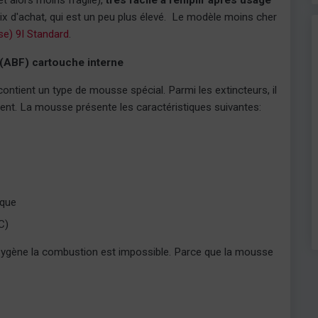
t alors moins fragile),
très facile à remplir après usage
rix d'achat, qui est un peu plus élevé. Le modèle moins cher
se) 9l Standard
.
 (ABF) cartouche interne
ontient un type de mousse spécial. Parmi les extincteurs, il
ent. La mousse présente les caractéristiques suivantes:
ique
C)
xygène la combustion est impossible. Parce que la mousse