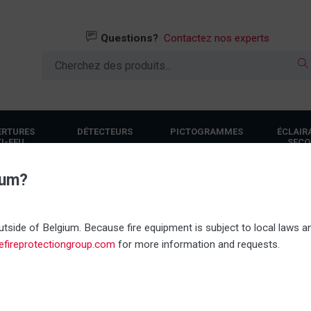
Questions?
Contactez nos experts
ERTURES
DÉTECTEURS
PICTOGRAMMES
ÉCLAIR
I-FEU
SECO
ium?
Tout en stock
Propre servi
tside of Belgium. Because fire equipment is subject to local laws an
nefireprotectiongroup.com
for more information and requests.
Extincteur à eau pulvéris
Plus jamais disponible