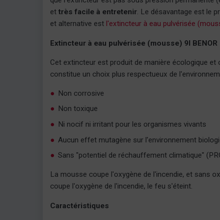
que l'extincteur est pas sous pression permanente (e
et
très facile à entretenir
. Le désavantage est le p
et alternative est
l'extincteur à eau pulvérisée (mous
Extincteur à eau pulvérisée (mousse) 9l BENOR
Cet extincteur est produit de manière écologique et c
constitue un choix plus respectueux de l'environnem
Non corrosive
Non toxique
Ni nocif ni irritant pour les organismes vivants
Aucun effet mutagène sur l'environnement biolog
Sans "potentiel de réchauffement climatique" (PR
La mousse coupe l'oxygène de l'incendie, et sans o
coupe l'oxygène de l'incendie, le feu s'éteint.
Caractéristiques