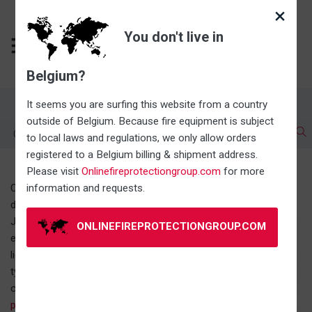
×
You don't live in
Belgium?
Livraison gratuite a partir de €100
It seems you are surfing this website from a country
outside of Belgium. Because fire equipment is subject
to local laws and regulations, we only allow orders
registered to a Belgium billing & shipment address.
Please visit
Onlinefireprotectiongroup.com
for more
Cherchez-vous des extincteurs
information and requests.
d'incendie à
Namur
?
Justement, vous êtes au bon
ONLINEFIREPROTECTIONGROUP.COM
endroit. Dans notre boutique en
ligne, vous trouverez tous les
types d'extincteurs d'incendie,
comme des
extincteurs à
poudre
,
extincteurs à mousse
,