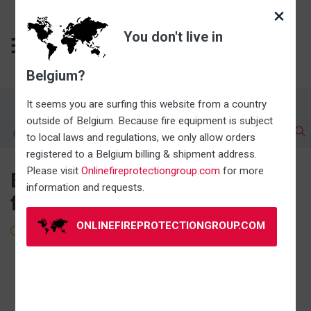
×
You don't live in
Belgium?
Livraison gratuite a partir de €100
It seems you are surfing this website from a country
outside of Belgium. Because fire equipment is subject
to local laws and regulations, we only allow orders
registered to a Belgium billing & shipment address.
Please visit
Onlinefireprotectiongroup.com
for more
Extincteur à mousse pour
information and requests.
feux de graisse 9l Standard
ONLINEFIREPROTECTIONGROUP.COM
Plus jamais disponible