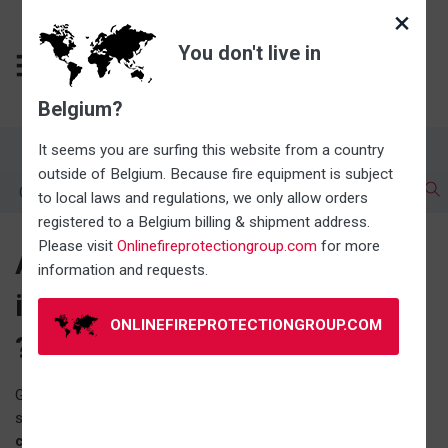
×
You don't live in
Belgium?
Livraison gratuite a partir de €100
It seems you are surfing this website from a country
outside of Belgium. Because fire equipment is subject
to local laws and regulations, we only allow orders
registered to a Belgium billing & shipment address.
Please visit
Onlinefireprotectiongroup.com
for more
Acheter des détecteurs
information and requests.
intelligents Elro Connects wifi
ONLINEFIREPROTECTIONGROUP.COM
?
Gérez vos détecteurs et recevez des alertes sur votre
smartphone ou votre tablette avec
les détecteurs Elro
connects connectables sans fil
! Créez facilement un réseau