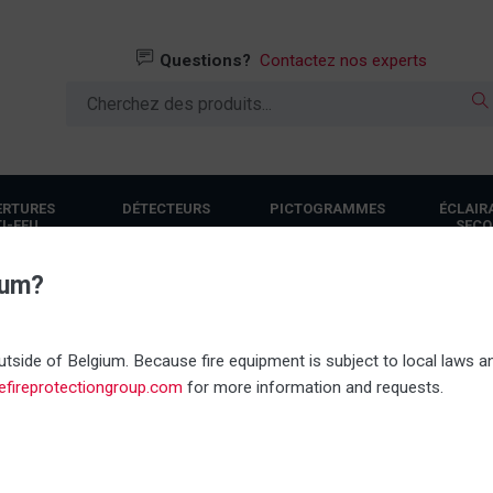
Questions?
Contactez nos experts
ERTURES
DÉTECTEURS
PICTOGRAMMES
ÉCLAIR
I-FEU
SECO
ium?
Tout en stock
Propre servi
tside of Belgium. Because fire equipment is subject to local laws an
nefireprotectiongroup.com
for more information and requests.
 tous nos produits. De cette façon, vous êtes complètement sûr d'un
ons tout faire pour vous. De l'achat, la livraison et l'installation jus