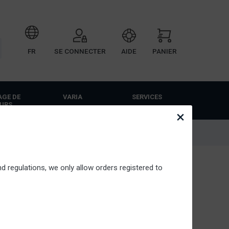
FR
SE CONNECTER
AIDE
PANIER
AGE DE
VARIA
SERVICES
URS
×
ce de conseils
Livraison gratuite a.p.d. €100
d regulations, we only allow orders registered to
e installation correcte et vous n'avez pas besoin
qu'à l'entretien annuel.