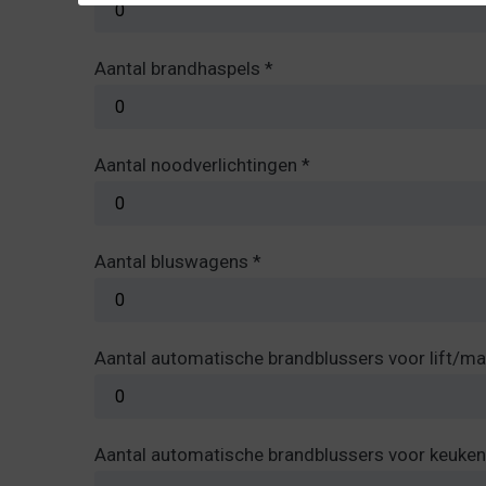
Aantal brandhaspels
*
Aantal noodverlichtingen
*
Aantal bluswagens
*
Aantal automatische brandblussers voor lift/m
Aantal automatische brandblussers voor keuke