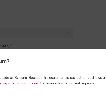
raak)?
ium?
Donderdag
Vrijdag
ag
voormiddag
voormiddag
tside of Belgium. Because fire equipment is subject to local laws an
nefireprotectiongroup.com
for more information and requests.
namiddag
namiddag