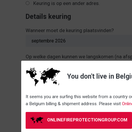
Keuring is op een ander adres.
Details keuring
Wanneer moet de keuring plaatsvinden?
Op welke dagen kunnen we langskomen (na afsp
Vrij in te plannen
You don't live in Belg
Maandag
Dinsdag
Woensdag
voormiddag
voormiddag
voormidd
It seems you are surfing this website from a country ou
a Belgium billing & shipment address. Please visit
Onli
namiddag
namiddag
namiddag
ONLINEFIREPROTECTIONGROUP.COM
Aantal brandblussers
*