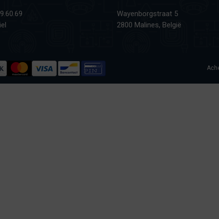
9.60.69
Wayenborgstraat 5
el
2800 Malines, België
Ache