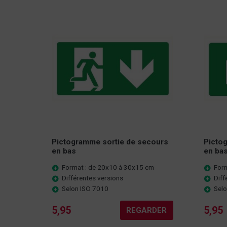
Pictogramme sortie de secours
Picto
en bas
en ba
Format : de 20x10 à 30x15 cm
For
Différentes versions
Diff
Selon ISO 7010
Sel
5,95
5,95
REGARDER