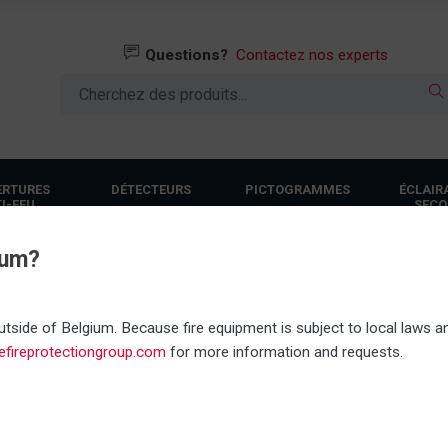
Questions?
Contactez nos experts
ERTURES
DÉTECTEURS
PICTOGRAMMES
ÉCLAIR
I-FEU
SECO
ium?
Tout en stock
Propre servi
ite
tside of Belgium. Because fire equipment is subject to local laws an
nefireprotectiongroup.com
for more information and requests.
Pictogramme sortie de sec
droite