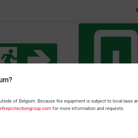
oduit avec
ium?
tside of Belgium. Because fire equipment is subject to local laws an
gramme sortie de secours
Pictogramme sortie ouver
nefireprotectiongroup.com
for more information and requests.
extérieure
mat : de 20x10 à 40x20 cm
Format : de 10x10 à 20x20 
érentes versions
Différentes versions
on ISO 7010