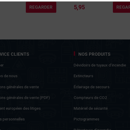
5,95
REGARDER
REGA
VICE CLIENTS
NOS PRODUITS
ner
Dévidoirs de tuyaux d'incendie
os de nous
Extincteurs
ons générales de vente
Éclairage de secours
ons générales de vente (PDF)
Compteurs de CO2
nt européen des litiges
Matériel de sécurité
s personnelles
Pictogrammes
s
Détecteurs d'incendie