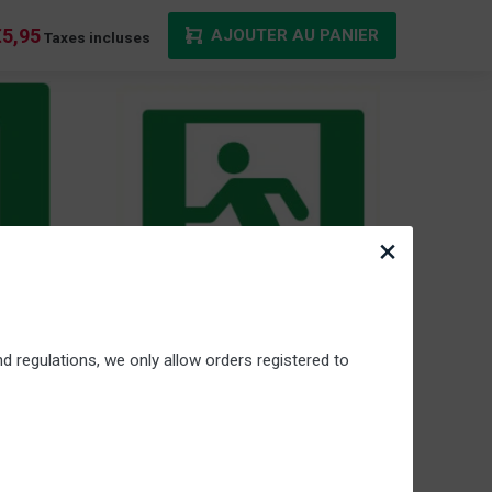
€5,95
AJOUTER AU PANIER
Taxes incluses
×
d regulations, we only allow orders registered to
ture
Pictogramme sortie gauche
cm
Format : 20 cm x 20 cm
Autocollant en Vinyl
Selon ISO 7010