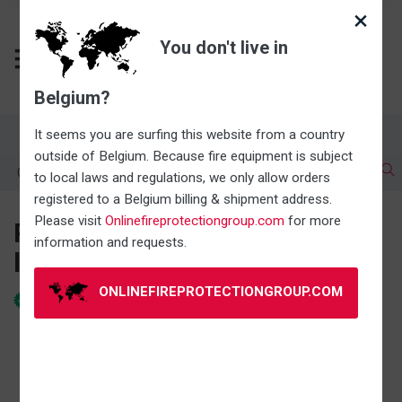
×
You don't live in
Belgium?
Livraison gratuite a partir de €100
It seems you are surfing this website from a country
outside of Belgium. Because fire equipment is subject
to local laws and regulations, we only allow orders
registered to a Belgium billing & shipment address.
Please visit
Onlinefireprotectiongroup.com
for more
Pictogramme danger pour
information and requests.
l'environnement (GHS09)
ONLINEFIREPROTECTIONGROUP.COM
Directement disponible