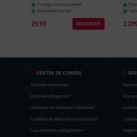
Protège contre la saleté
Étei
Ajustement parfait
San
29,95
2.29
REGARDER
CENTRE DE CONSEIL
SER
Entretien extincteurs
Retour
Entretien obligatoire?
À prop
Où placer les détecteurs de fumée?
Conditi
Combien de détecteurs ai-je besoin?
Conditi
Les extincteurs obligatoires ?
Règleme