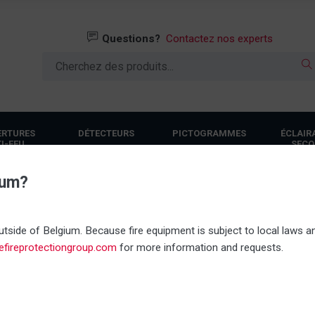
Questions?
Contactez nos experts
ERTURES
DÉTECTEURS
PICTOGRAMMES
ÉCLAIR
I-FEU
SECO
ium?
Tout en stock
Propre servi
tside of Belgium. Because fire equipment is subject to local laws an
nefireprotectiongroup.com
for more information and requests.
Linergy Storm Outdoor do
En stock