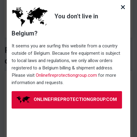
×
Mode d'emploi
You don't live in
Téléchargez le
mode d'emploi détecteur de gaz portable
Honeywell GDP-11 EZ Sense
ici.
Belgium?
It seems you are surfing this website from a country
Reviews Honeywell GDP-11
outside of Belgium. Because fire equipment is subject
détecteur de gaz portable
to local laws and regulations, we only allow orders
registered to a Belgium billing & shipment address.
Please visit
Onlinefireprotectiongroup.com
for more
information and requests.
ONLINEFIREPROTECTIONGROUP.COM