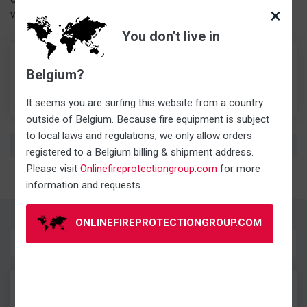
×
votre famille!
You don't live in
Prix public conseillé:
€59,95
Belgium?
€34,95
€28,88
Sans les taxes
It seems you are surfing this website from a country
outside of Belgium. Because fire equipment is subject
to local laws and regulations, we only allow orders
Devis pour plus de 25 articles?
registered to a Belgium billing & shipment address.
Please visit
Onlinefireprotectiongroup.com
for more
information and requests.
ONLINEFIREPROTECTIONGROUP.COM
Le détecteur de CO Fire Angel est la technologie la plus
précise actuellement disponible pour la détection du