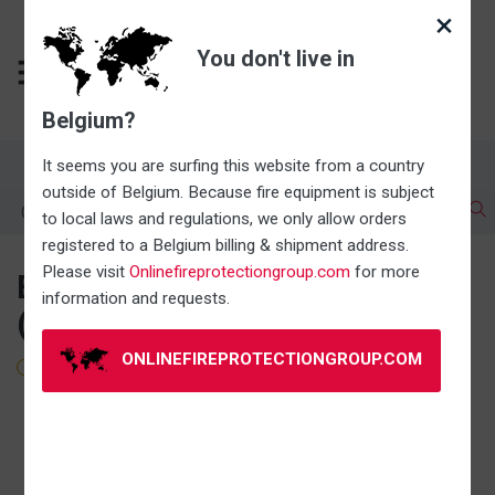
×
You don't live in
Belgium?
Livraison gratuite a partir de €100
It seems you are surfing this website from a country
outside of Belgium. Because fire equipment is subject
to local laws and regulations, we only allow orders
registered to a Belgium billing & shipment address.
Please visit
Onlinefireprotectiongroup.com
for more
Extincteur à eau pulvérisée
information and requests.
(mousse) 1l
ONLINEFIREPROTECTIONGROUP.COM
Plus jamais disponible