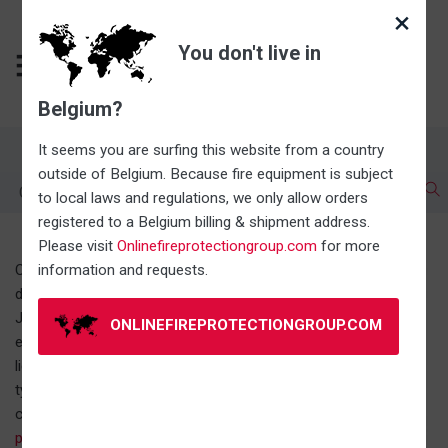
×
You don't live in
Belgium?
Livraison gratuite a partir de €100
It seems you are surfing this website from a country
outside of Belgium. Because fire equipment is subject
to local laws and regulations, we only allow orders
registered to a Belgium billing & shipment address.
Please visit
Onlinefireprotectiongroup.com
for more
Cherchez-vous des extincteurs
information and requests.
d'incendie à
Tubize
?
Justement, vous êtes au bon
ONLINEFIREPROTECTIONGROUP.COM
endroit. Dans notre boutique en
ligne, vous trouverez tous les
types d'extincteurs d'incendie,
comme des
extincteurs à
poudre
,
extincteurs à mousse
,