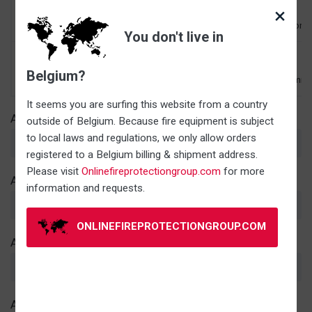
×
voormiddag
voormiddag
voormiddag
voormiddag
voorm
You don't live in
Belgium?
namiddag
namiddag
namiddag
namiddag
namid
It seems you are surfing this website from a country
Aantal brandblussers
*
outside of Belgium. Because fire equipment is subject
to local laws and regulations, we only allow orders
registered to a Belgium billing & shipment address.
Please visit
Onlinefireprotectiongroup.com
for more
Aantal brandhaspels
*
information and requests.
ONLINEFIREPROTECTIONGROUP.COM
Aantal noodverlichtingen
*
Aantal bluswagens
*